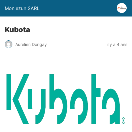
Monlezun SARL
Kubota
Aurélien Dongay
il y a 4 ans