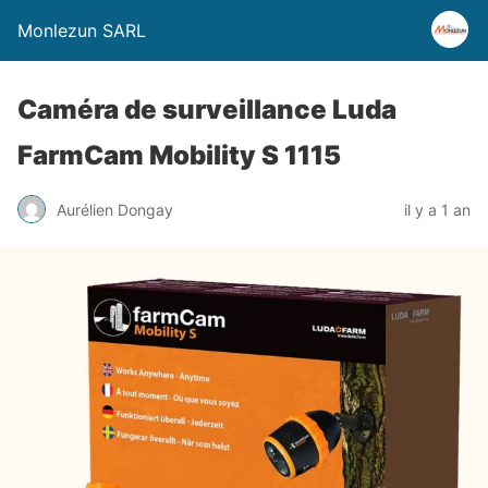
Monlezun SARL
Caméra de surveillance Luda
FarmCam Mobility S 1115
Aurélien Dongay
il y a 1 an