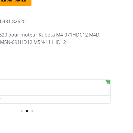
3B481-82620
-82620 pour moteur Kubota M4-071HDC12 M4D-
 M5N-091HD12 M5N-111HD12
Ma
Liv
Payez à l
t
Lalanne-T