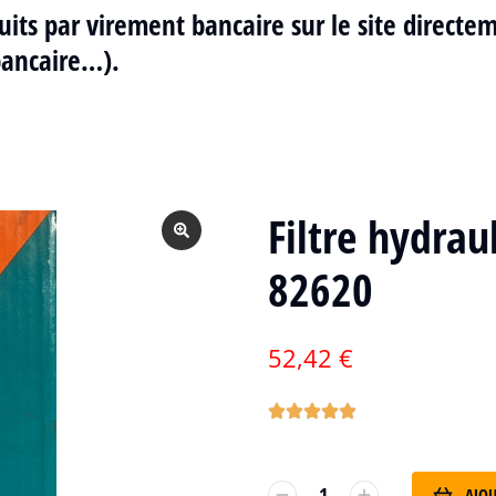
uits par virement bancaire sur le site directe
bancaire…).
Filtre hydra
82620
52,42
€
AJOU