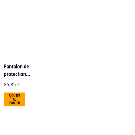
Pantalon de
protection…
85,85
€
AJOUTER
AU
PANIER