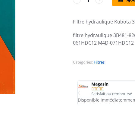
Filtre hydraulique Kubota 
filtre hydraulique 3B481
061HDC12 M4D-071HDC12
Categories:
Filtres
Magasin





Satisfait ou remboursé
Disponible immédiatemmen