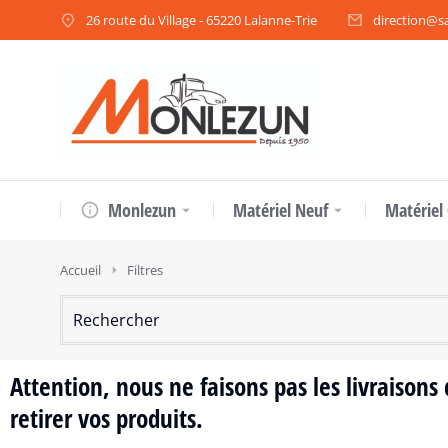
26 route du Village - 65220 Lalanne-Trie
direction@sa
Monlezun
Matériel Neuf
Matériel
Vous êtes ici :
Accueil
Filtres
Attention, nous ne faisons pas les livraison
retirer vos produits.