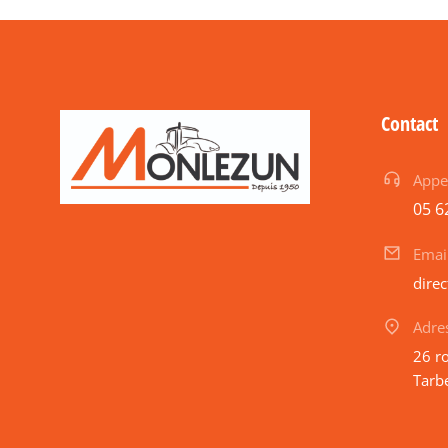
Contact
Appe
05 6
Emai
dire
Adre
26 r
Tarb