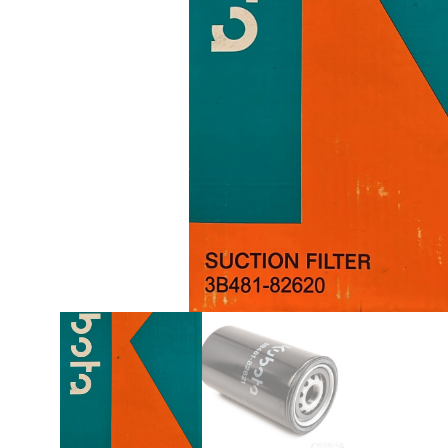
Magasin





Disponibilité
re boutique à
Disponibilité en stock