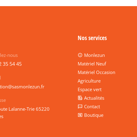
Nos services
lez-nous
Monlezun
2 35 54 45
Matériel Neuf
Matériel Occasion
l
Agriculture
ction@sasmonlezun.fr
Espace vert
Actualités
sse
Contact
oute Lalanne-Trie 65220
Boutique
es