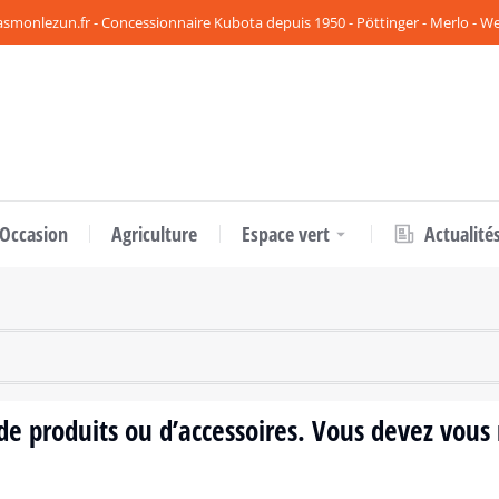
smonlezun.fr - Concessionnaire Kubota depuis 1950 - Pöttinger - Merlo - 
 Occasion
Agriculture
Espace vert
Actualité
s de produits ou d’accessoires. Vous devez vou