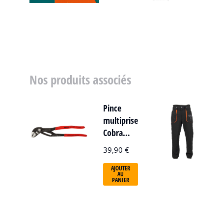
Nos produits associés
Pince
multiprise
Cobra…
39,90
€
AJOUTER
AU
PANIER