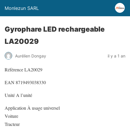
Monlezun SARL
Gyrophare LED rechargeable
LA20029
Aurélien Dongay
il y a 1 an
Référence LA20029
EAN 8719493038330
Unité A l’unité
Application À usage universel
Voiture
Tracteur