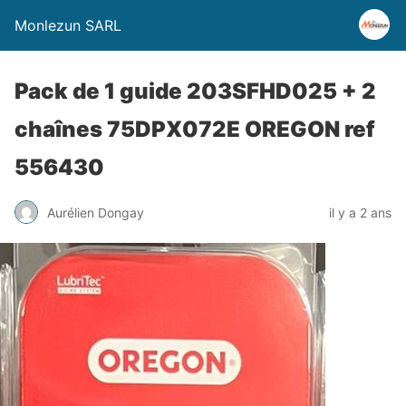
Monlezun SARL
Pack de 1 guide 203SFHD025 + 2
chaînes 75DPX072E OREGON ref
556430
Aurélien Dongay
il y a 2 ans