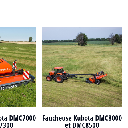
ota DMC7000
Faucheuse Kubota DMC8000
7300
et DMC8500