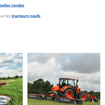
balles rondes
.
ous les
tracteurs neufs
.