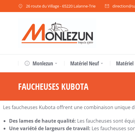
26 route du Village - 65220 Lalanne-Trie
direction@sa
Monlezun
Matériel Neuf
Matériel
FAUCHEUSES KUBOTA
Vous êtes ici
Les faucheuses Kubota offrent une combinaison unique 
Des lames de haute qualité:
Les faucheuses sont équip
Une variété de largeurs de travail:
Les faucheuses sont