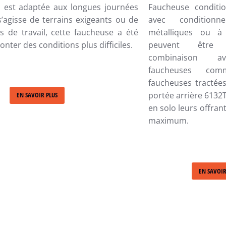
 est adaptée aux longues journées
Faucheuse conditio
 s’agisse de terrains exigeants ou de
avec condition
s de travail, cette faucheuse a été
métalliques ou à 
nter des conditions plus difficiles.
peuvent être 
combinaison av
faucheuses co
faucheuses tractée
portée arrière 6132
EN SAVOIR PLUS
en solo leurs offran
maximum.
EN SAVOIR