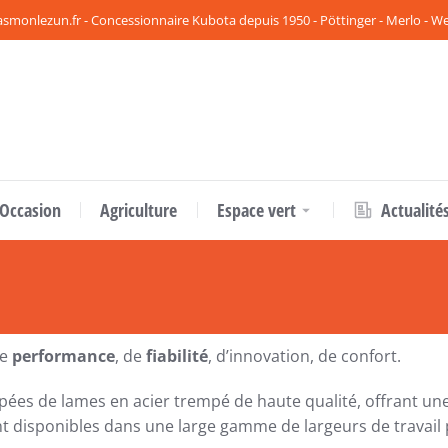
smonlezun.fr - Concessionnaire Kubota depuis 1950 - Pöttinger - Merlo - 
 Occasion
Agriculture
Espace vert
Actualité
 :
de
performance
, de
fiabilité
, d’innovation, de confort.
ées de lames en acier trempé de haute qualité, offrant une
 disponibles dans une large gamme de largeurs de travail pou