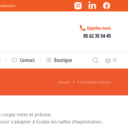
Weidemann
Appelez-nous
05 62 35 54 45
s
Contact
Boutique
Accueil
Faucheuses Kubota
 coupe nette et précise.
r s’adapter à toutes les tailles d’exploitation.