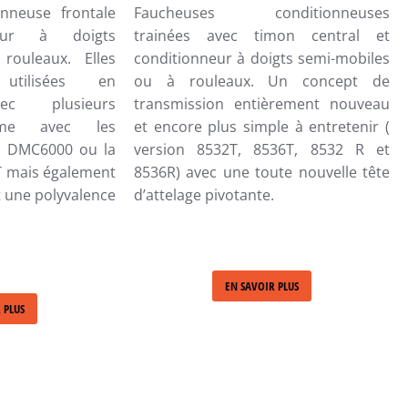
nneuse frontale
Faucheuses conditionneuses
neur à doigts
trainées avec timon central et
rouleaux. Elles
conditionneur à doigts semi-mobiles
utilisées en
ou à rouleaux.
Un concept de
ec plusieurs
transmission entièrement nouveau
mme avec les
et encore plus simple à entretenir (
s DMC6000 ou la
version 8532T, 8536T, 8532 R et
T mais également
8536R) avec une toute nouvelle tête
t une polyvalence
d’attelage pivotante.
EN SAVOIR PLUS
 PLUS