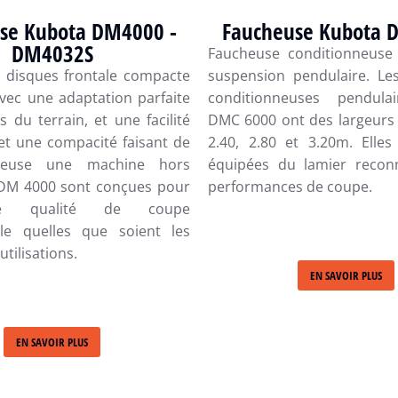
se Kubota DM4000 -
Faucheuse Kubota 
DM4032S
Faucheuse conditionneuse
 disques frontale compacte
suspension pendulaire. Le
vec une adaptation parfaite
conditionneuses pendula
s du terrain, et une facilité
DMC 6000 ont des largeurs 
n et une compacité faisant de
2.40, 2.80 et 3.20m. Elles
cheuse une machine hors
équipées du lamier recon
DM 4000 sont conçues pour
performances de coupe.
ne qualité de coupe
lle quelles que soient les
utilisations.
EN SAVOIR PLUS
EN SAVOIR PLUS