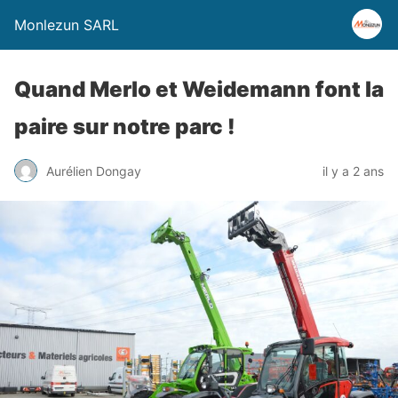
Monlezun SARL
Quand Merlo et Weidemann font la
paire sur notre parc !
Aurélien Dongay
il y a 2 ans