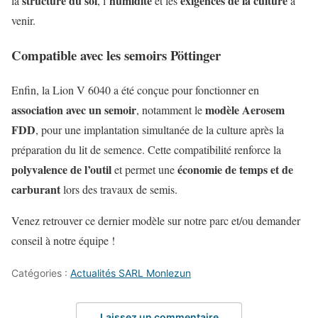
structure du sol
humidité
exigences de la culture
la
, l’
et les
à
venir.
Compatible avec les semoirs Pöttinger
Enfin, la Lion V 6040 a été conçue pour fonctionner en
association avec un semoir
modèle Aerosem
, notamment le
FDD
, pour une implantation simultanée de la culture après la
préparation du lit de semence. Cette compatibilité renforce la
polyvalence de l’outil
économie de temps et de
et permet une
carburant
lors des travaux de semis.
Venez retrouver ce dernier modèle sur notre parc et/ou demander
conseil à notre équipe !
Catégories :
Actualités SARL Monlezun
Laissez un commentaire